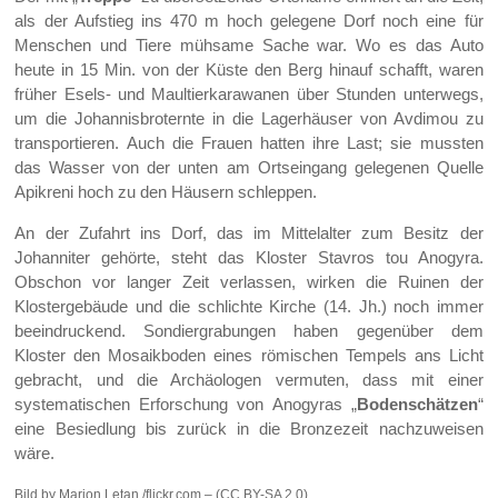
als der Aufstieg ins 470 m hoch gelegene Dorf noch eine für
Menschen und Tiere mühsame Sache war. Wo es das Auto
heute in 15 Min. von der Küste den Berg hinauf schafft, waren
früher Esels- und Maultierkarawanen über Stunden unterwegs,
um die Johannisbroternte in die Lagerhäuser von Avdimou zu
transportieren. Auch die Frauen hatten ihre Last; sie mussten
das Wasser von der unten am Ortseingang gelegenen Quelle
Apikreni hoch zu den Häusern schleppen.
An der Zufahrt ins Dorf, das im Mittelalter zum Besitz der
Johanniter gehörte, steht das Kloster Stavros tou Anogyra.
Obschon vor langer Zeit verlassen, wirken die Ruinen der
Klostergebäude und die schlichte Kirche (14. Jh.) noch immer
beeindruckend. Sondiergrabungen haben gegenüber dem
Kloster den Mosaikboden eines römischen Tempels ans Licht
gebracht, und die Archäologen vermuten, dass mit einer
systematischen Erforschung von Anogyras „
Bodenschätzen
“
eine Besiedlung bis zurück in die Bronzezeit nachzuweisen
wäre.
Bild by Marion Letan /flickr.com – (CC BY-SA 2.0)