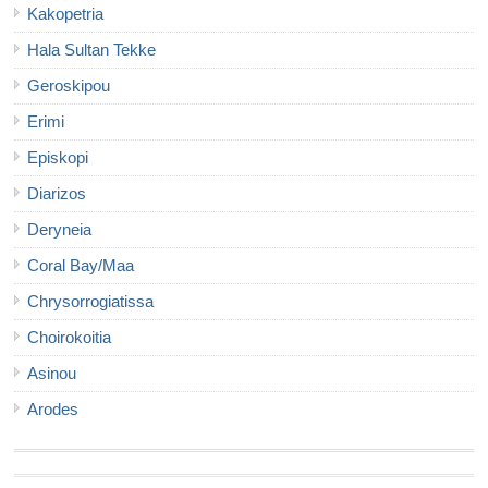
Kakopetria
Hala Sultan Tekke
Geroskipou
Erimi
Episkopi
Diarizos
Deryneia
Coral Bay/Maa
Chrysorrogiatissa
Choirokoitia
Asinou
Arodes