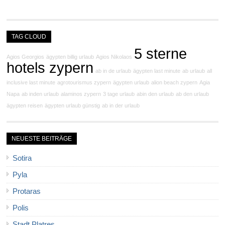
TAG CLOUD
5 sterne
Agios Georgios
ägypten billig urlaub
Agios Nikolaos
hotels zypern
ab in de urlaub
ägypten last minute
ab urlaub
all
inclusive last minute
agrotourismus zypern
ägypten urlaub
alion beach zypern
Agia
Napa
ab inden urlaub
alaminos zypern
3 tage urlaub
abin den urlaub
ab den urlaub
ägypten reisen
ägypten urlaub günstig
ab in der urlaub
NEUESTE BEITRÄGE
Sotira
Pyla
Protaras
Polis
Stadt Platres