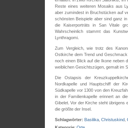
erhalten: in zwei Kirchen Salonikis, im 
Reste eines weiteren Mosaiks aus L
aber zumindest in Bruchstücken auf 
schönsten Beispiele aber sind ganz i
die Kaiserporträts in San Vitale gr
Wahrscheinlich stammt das Kunstw
Lynthragomi.
Zum Vergleich, wie trotz des Kanon
Ostkirche dem Trend und Geschmack 
noch einen Blick auf die Ikone neben 
weiblichen Gesichtszügen, gemalt im S
Die Ostapsis der Kreuzkuppelkirche 
Nordkapelle und Hauptschiff der Ki
Südkapelle vor 1300 von den Kreuzfahr
in der Familienkapelle erinnert an 
Gibelet. Vor der Kirche steht übrigens e
die größte der Insel.
Schlagwörter:
Basilika
,
Christuskind
,
Kategorie
:
Orte