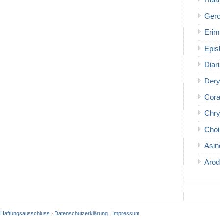
Hala
Gero
Erim
Epis
Diar
Dery
Cora
Chry
Choi
Asin
Arod
·
Haftungsausschluss
·
Datenschutzerklärung
·
Impressum