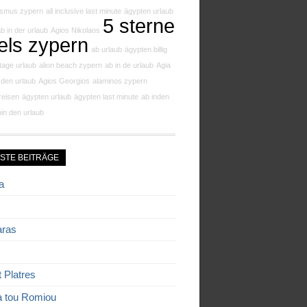
ismus zypern
all inclusive last minute
ägypten urlaub
5 sterne
b in der urlaub
Agios Nikolaos
els zypern
ab urlaub
ägypten billig
tage urlaub
alion beach zypern
ab in de urlaub
Agia
 den urlaub
Agios Georgios
alaminos zypern
reisen
ägypten urlaub
ägypten last minute
ab inden
in den urlaub
STE BEITRÄGE
a
aras
t Platres
a tou Romiou