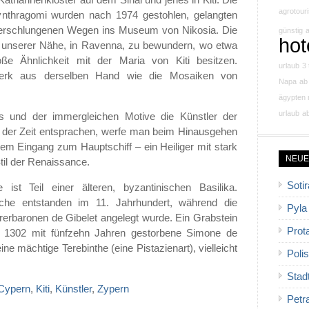
Katharinenkloster auf dem Sinai und jenes in Kiti. Die
agrotour
ynthragomi wurden nach 1974 gestohlen, gelangten
verschlungenen Wegen ins Museum von Nikosia. Die
günstig
a
hot
n unserer Nähe, in Ravenna, zu bewundern, wo etwa
oße Ähnlichkeit mit der Maria von Kiti besitzen.
urlaub
3 
erk aus derselben Hand wie die Mosaiken von
Napa
ab
ägypten 
urlaub
ab
s und der immergleichen Motive die Künstler der
der Zeit entsprachen, werfe man beim Hinausgehen
dem Eingang zum Hauptschiff – ein Heiliger mit stark
NEUE
til der Renaissance.
Sotir
ist Teil einer älteren, byzantinischen Basilika.
rche entstanden im 11. Jahrhundert, während die
Pyla
erbaronen de Gibelet angelegt wurde. Ein Grabstein
Prot
die 1302 mit fünfzehn Jahren gestorbene Simone de
ine mächtige Terebinthe (eine Pistazienart), vielleicht
Polis
Stad
Cypern
,
Kiti
,
Künstler
,
Zypern
Petr