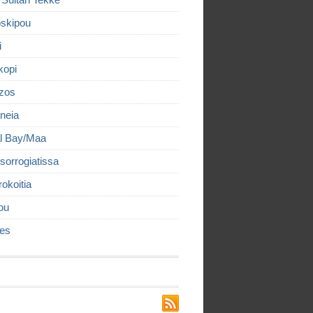
 Sultan Tekke
skipou
i
kopi
izos
neia
l Bay/Maa
sorrogiatissa
rokoitia
ou
es