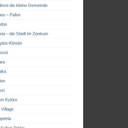
limni die kleine Gemeinde
os – Pafos
dos
sia – die Stadt im Zentrum
ytos-Kloster
ssol
ara
aka
ion
ssi
ter Kykko
– Village
petria