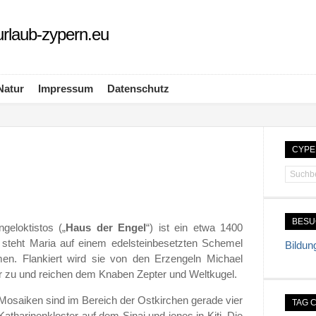
rlaub-zypern.eu
Natur
Impressum
Datenschutz
CYPE
BES
geloktistos („
Haus der Engel
“) ist ein etwa 1400
 steht Maria auf einem edelsteinbesetzten Schemel
Bildun
men. Flankiert wird sie von den Erzengeln Michael
ihr zu und reichen dem Knaben Zepter und Weltkugel.
Mosaiken sind im Bereich der Ostkirchen gerade vier
TAG 