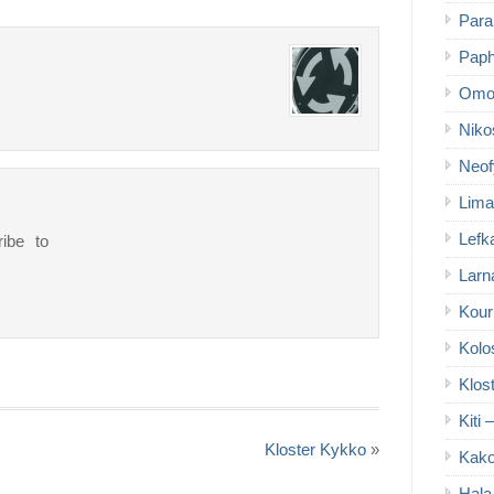
Para
Paph
Omo
Niko
Neof
Lima
Lefk
ribe to
Larn
Kour
Kolo
Klos
Kiti 
Kloster Kykko
»
Kako