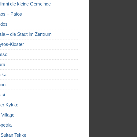
limni die kleine Gemeinde
os – Pafos
dos
sia – die Stadt im Zentrum
ytos-Kloster
ssol
ara
aka
ion
ssi
ter Kykko
– Village
petria
 Sultan Tekke