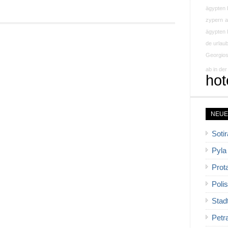
ägypten b
zypern
a
ägypten 
de urlau
Georgio
ab in der
hot
NEUE
Sotir
Pyla
Prot
Polis
Stad
Petr