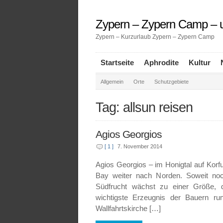
Zypern – Zypern Camp – u
Zypern – Kurzurlaub Zypern – Zypern Camp
Startseite
Aphrodite
Kultur
Allgemein
Orte
Schutzgebiete
Tag: allsun reisen
Agios Georgios
[ 1 ]
7. November 2014
Agios Georgios – im Honigtal auf Korfu
Bay weiter nach Norden. Soweit noc
Südfrucht wächst zu einer Größe, 
wichtigste Erzeugnis der Bauern r
Wallfahrtskirche […]