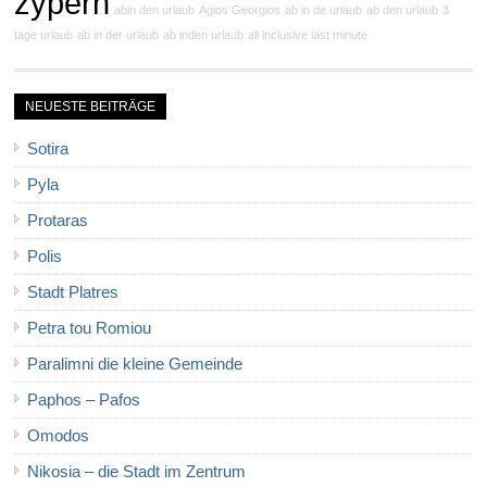
zypern
abin den urlaub
Agios Georgios
ab in de urlaub
ab den urlaub
3
tage urlaub
ab in der urlaub
ab inden urlaub
all inclusive last minute
NEUESTE BEITRÄGE
Sotira
Pyla
Protaras
Polis
Stadt Platres
Petra tou Romiou
Paralimni die kleine Gemeinde
Paphos – Pafos
Omodos
Nikosia – die Stadt im Zentrum