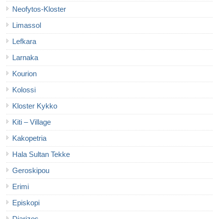
Neofytos-Kloster
Limassol
Lefkara
Larnaka
Kourion
Kolossi
Kloster Kykko
Kiti – Village
Kakopetria
Hala Sultan Tekke
Geroskipou
Erimi
Episkopi