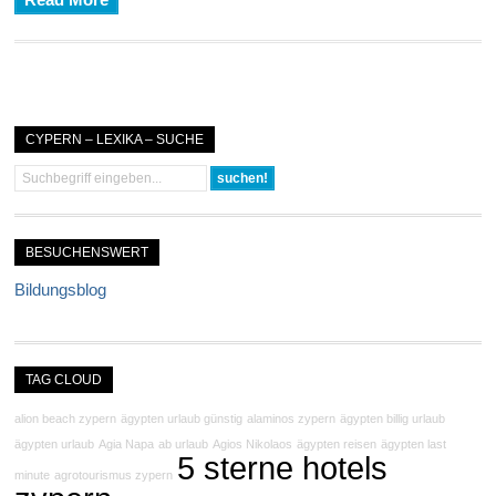
Read More
CYPERN – LEXIKA – SUCHE
BESUCHENSWERT
Bildungsblog
TAG CLOUD
alion beach zypern
ägypten urlaub günstig
alaminos zypern
ägypten billig urlaub
ägypten urlaub
Agia Napa
ab urlaub
Agios Nikolaos
ägypten reisen
ägypten last
5 sterne hotels
minute
agrotourismus zypern