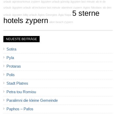
urlaub
agrotourismus zypern
ägypten urlaub günstig
ägypten last minute
ab in de
urlaub
ägypten urlaub
all inclusive last minute
alaminos zypern
Agios Nikolaos
ab den
5 sterne
urlaub
ägypten billig urlaub
Agios Georgios
Agia Napa
hotels zypern
alion beach zypern
NEUESTE BEITRÄGE
Sotira
Pyla
Protaras
Polis
Stadt Platres
Petra tou Romiou
Paralimni die kleine Gemeinde
Paphos – Pafos