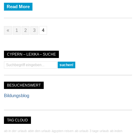
Read More
«
1
2
3
4
CYPERN – LEXIKA – SUCHE
BESUCHENSWERT
Bildungsblog
TAG CLOUD
ab in der urlaub
abin den urlaub
ägypten reisen
ab urlaub
3 tage urlaub
ab inden