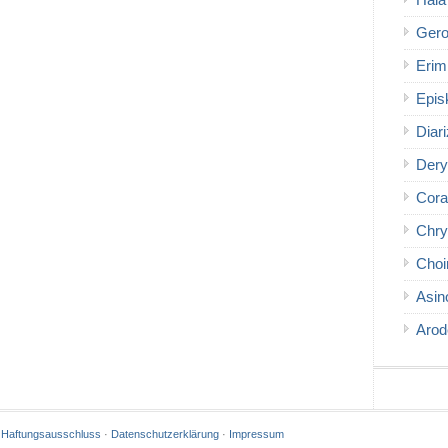
Hala
Gero
Erim
Epis
Diar
Dery
Cora
Chry
Choi
Asin
Arod
·
Haftungsausschluss
·
Datenschutzerklärung
·
Impressum