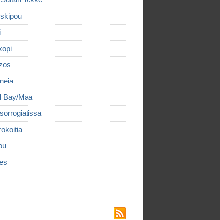
 Sultan Tekke
skipou
i
kopi
izos
neia
l Bay/Maa
sorrogiatissa
rokoitia
ou
es