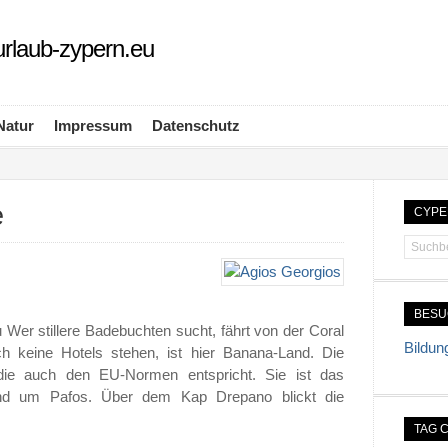
rlaub-zypern.eu
Natur
Impressum
Datenschutz
e
CYPE
BES
 Wer stillere Badebuchten sucht, fährt von der Coral
Bildun
h keine Hotels stehen, ist hier Banana-Land. Die
die auch den EU-Normen entspricht. Sie ist das
und um Pafos. Über dem Kap Drepano blickt die
TAG 