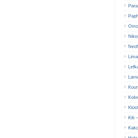
Para
Paph
Omo
Niko
Neof
Lima
Lefk
Larn
Kour
Kolo
Klos
Kiti 
Kako