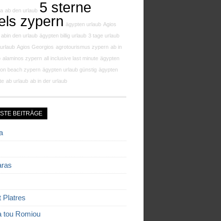
5 sterne
pa
ab den urlaub
els zypern
ägypten urlaub
Agios
abin den urlaub
ägypten billig urlaub
3 tage urlaub
 urlaub
Agios Georgios
agrotourismus zypern
ab in
b
alaminos zypern
all inclusive last minute
ägypten
lion beach zypern
ägypten urlaub günstig
ägypten
te
ab urlaub
ab in der urlaub
STE BEITRÄGE
a
aras
t Platres
a tou Romiou