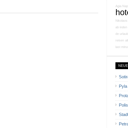
Agia Na
hot
Nikolaos
ab inden
de urlau
reisen
a
last minu
NEUE
Sotir
Pyla
Prot
Polis
Stad
Petr