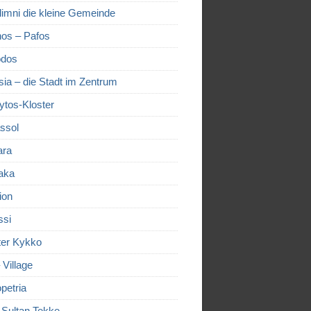
limni die kleine Gemeinde
os – Pafos
dos
sia – die Stadt im Zentrum
ytos-Kloster
ssol
ara
aka
ion
ssi
ter Kykko
– Village
petria