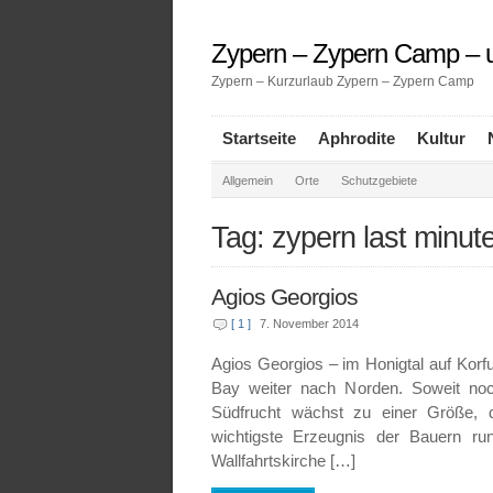
Zypern – Zypern Camp – u
Zypern – Kurzurlaub Zypern – Zypern Camp
Startseite
Aphrodite
Kultur
Allgemein
Orte
Schutzgebiete
Tag: zypern last minut
Agios Georgios
[ 1 ]
7. November 2014
Agios Georgios – im Honigtal auf Korfu
Bay weiter nach Norden. Soweit noc
Südfrucht wächst zu einer Größe, 
wichtigste Erzeugnis der Bauern r
Wallfahrtskirche […]