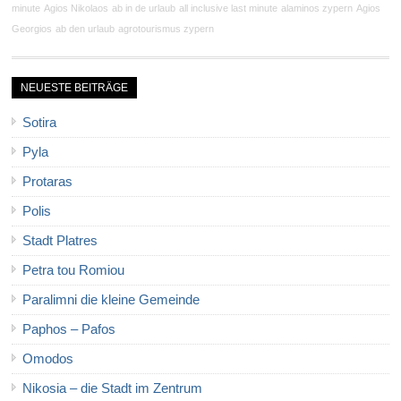
minute
Agios Nikolaos
ab in de urlaub
all inclusive last minute
alaminos zypern
Agios
Georgios
ab den urlaub
agrotourismus zypern
NEUESTE BEITRÄGE
Sotira
Pyla
Protaras
Polis
Stadt Platres
Petra tou Romiou
Paralimni die kleine Gemeinde
Paphos – Pafos
Omodos
Nikosia – die Stadt im Zentrum