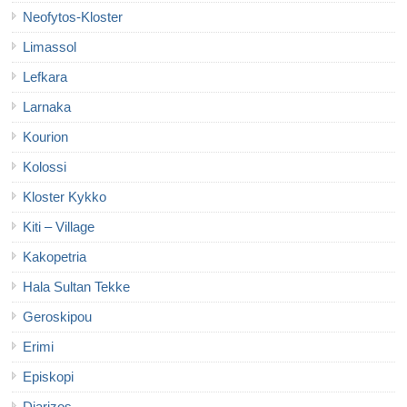
Neofytos-Kloster
Limassol
Lefkara
Larnaka
Kourion
Kolossi
Kloster Kykko
Kiti – Village
Kakopetria
Hala Sultan Tekke
Geroskipou
Erimi
Episkopi