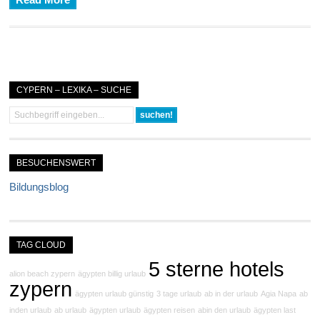
Read More
CYPERN – LEXIKA – SUCHE
BESUCHENSWERT
Bildungsblog
TAG CLOUD
5 sterne hotels
alion beach zypern
ägypten billig urlaub
zypern
ägypten urlaub günstig
3 tage urlaub
ab in der urlaub
Agia Napa
ab
inden urlaub
ab urlaub
ägypten urlaub
ägypten reisen
abin den urlaub
ägypten last