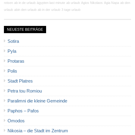
reisen
ab in de urlaub
ägypten last minute
ab urlaub
Agios Nikolaos
Agia Napa
ab den
urlaub
abin den urlaub
ab in der urlaub
3 tage urlaub
NEUESTE BEITRÄGE
Sotira
Pyla
Protaras
Polis
Stadt Platres
Petra tou Romiou
Paralimni die kleine Gemeinde
Paphos – Pafos
Omodos
Nikosia – die Stadt im Zentrum