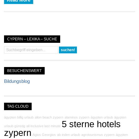
Read More
CYPERN – LEXIKA – SUCHE
BESUCHENSWERT
Bildungsblog
TAG CLOUD
ägypten billig urlaub
alion beach zypern
alaminos zypern
ägypten urlaub
ägypten
5 sterne hotels
urlaub günstig
all inclusive last minute
zypern
Agios Georgios
ab inden urlaub
agrotourismus zypern
ägypten