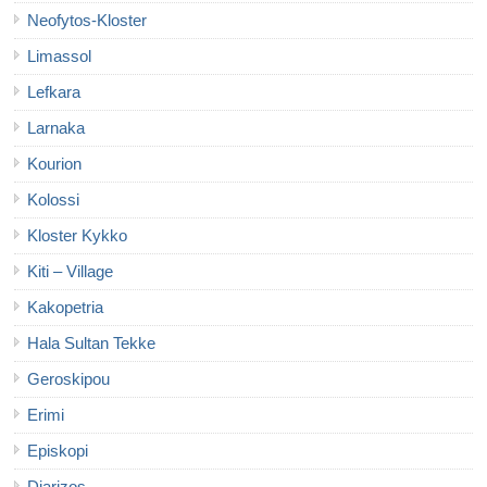
Neofytos-Kloster
Limassol
Lefkara
Larnaka
Kourion
Kolossi
Kloster Kykko
Kiti – Village
Kakopetria
Hala Sultan Tekke
Geroskipou
Erimi
Episkopi