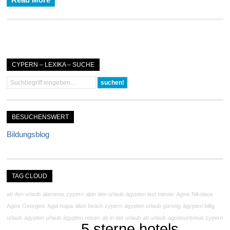
Read More
CYPERN – LEXIKA – SUCHE
BESUCHENSWERT
Bildungsblog
TAG CLOUD
ab den urlaub
alaminos zypern
abin den urlaub
ägypten last minute
Agios Nikolaos
Agios Georgios
Agia Napa
alion beach zypern
ägypten urlaub günstig
ägypten billig
urlaub
ägypten urlaub
ägypten reisen
ab in der urlaub
ab urlaub
agrotourismus zypern
5 sterne hotels