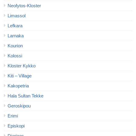
Neofytos-Kloster
Limassol
Lefkara
Larnaka
Kourion
Kolossi
Kloster Kykko
Kiti – Village
Kakopetria
Hala Sultan Tekke
Geroskipou
Erimi
Episkopi