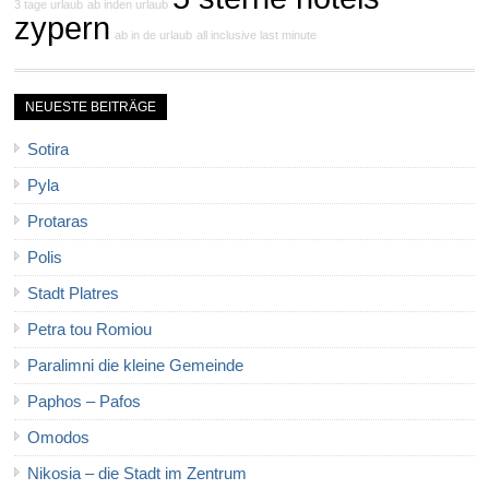
3 tage urlaub
ab inden urlaub
zypern
ab in de urlaub
all inclusive last minute
NEUESTE BEITRÄGE
Sotira
Pyla
Protaras
Polis
Stadt Platres
Petra tou Romiou
Paralimni die kleine Gemeinde
Paphos – Pafos
Omodos
Nikosia – die Stadt im Zentrum