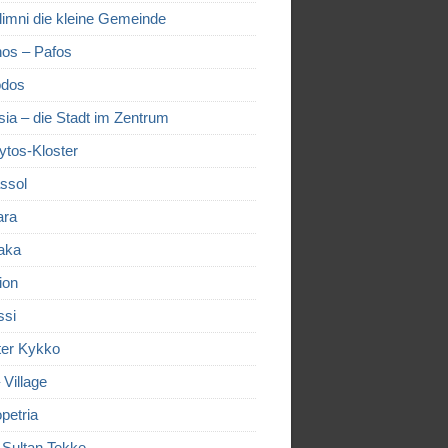
limni die kleine Gemeinde
os – Pafos
dos
sia – die Stadt im Zentrum
ytos-Kloster
ssol
ara
aka
ion
ssi
ter Kykko
– Village
petria