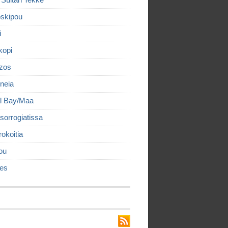
 Sultan Tekke
skipou
i
kopi
izos
neia
l Bay/Maa
sorrogiatissa
rokoitia
ou
es