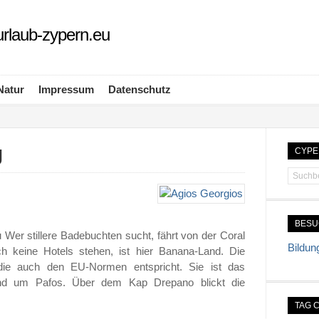
rlaub-zypern.eu
Natur
Impressum
Datenschutz
g
CYPE
BES
 Wer stillere Badebuchten sucht, fährt von der Coral
Bildun
h keine Hotels stehen, ist hier Banana-Land. Die
die auch den EU-Normen entspricht. Sie ist das
und um Pafos. Über dem Kap Drepano blickt die
TAG 