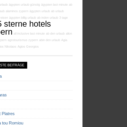
urlaub
ägypten urlaub günstig
ägypten last minute
ab
laub
alaminos zypern
ägypten urlaub
ab urlaub
reisen
ägypten billig urlaub
ab inden urlaub
3 tage
5 sterne hotels
ern
all inclusive last minute
ab den urlaub
alion
ypern
agrotourismus zypern
abin den urlaub
Agia
ios Nikolaos
Agios Georgios
STE BEITRÄGE
a
aras
t Platres
a tou Romiou