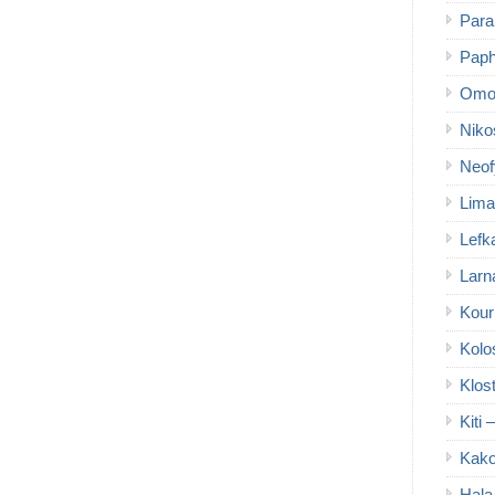
Para
Paph
Omo
Niko
Neof
Lima
Lefk
Larn
Kour
Kolo
Klos
Kiti 
Kako