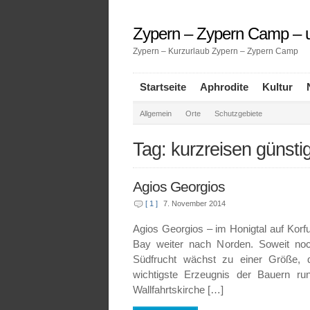
Zypern – Zypern Camp – u
Zypern – Kurzurlaub Zypern – Zypern Camp
Startseite
Aphrodite
Kultur
Allgemein
Orte
Schutzgebiete
Tag: kurzreisen günsti
Agios Georgios
[ 1 ]
7. November 2014
Agios Georgios – im Honigtal auf Korfu
Bay weiter nach Norden. Soweit noc
Südfrucht wächst zu einer Größe, 
wichtigste Erzeugnis der Bauern r
Wallfahrtskirche […]