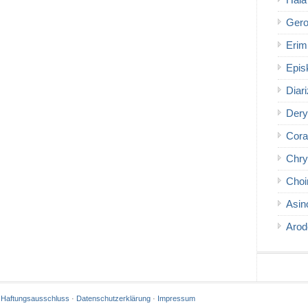
Hala
Gero
Erim
Epis
Diar
Dery
Cora
Chry
Choi
Asin
Arod
·
Haftungsausschluss
·
Datenschutzerklärung
·
Impressum