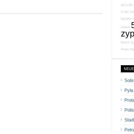
ab in de 
in der ur
ägypten 
urlaub
zyp
beach z
Napa
Ag
NEUE
Sotir
Pyla
Prot
Polis
Stad
Petr