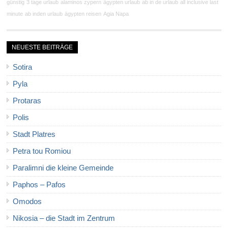
günstig
3 tage urlaub
alaminos zypern
ägypten urlaub
ab in de urlaub
all inclusive last
minute
ab inden urlaub
ägypten reisen
Agia Napa
NEUESTE BEITRÄGE
Sotira
Pyla
Protaras
Polis
Stadt Platres
Petra tou Romiou
Paralimni die kleine Gemeinde
Paphos – Pafos
Omodos
Nikosia – die Stadt im Zentrum