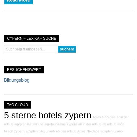
Read More
CYPERN – LEXIKA – SUCHE
BESUCHENSWERT
Bildungsblog
TAG CLOUD
5 sterne hotels zypern
Agios Georgios
abin den
urlaub
ägypten last minute
agrotourismus zypern
ab in der urlaub
ab urlaub
alion
beach zypern
ägypten billig urlaub
ab den urlaub
Agios Nikolaos
ägypten urlaub