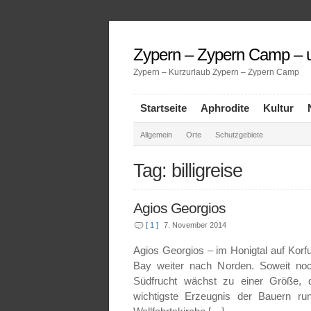
Zypern – Zypern Camp – u
Zypern – Kurzurlaub Zypern – Zypern Camp
Startseite
Aphrodite
Kultur
Allgemein
Orte
Schutzgebiete
Tag: billigreise
Agios Georgios
[ 1 ]
7. November 2014
Agios Georgios – im Honigtal auf Korfu
Bay weiter nach Norden. Soweit noc
Südfrucht wächst zu einer Größe, 
wichtigste Erzeugnis der Bauern r