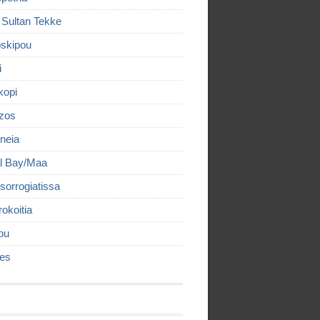
 Sultan Tekke
skipou
i
kopi
izos
neia
l Bay/Maa
sorrogiatissa
rokoitia
ou
es