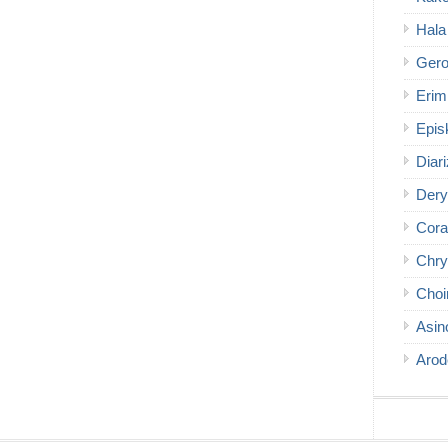
Hala
Gero
Erim
Epis
Diar
Dery
Cora
Chry
Choi
Asin
Arod