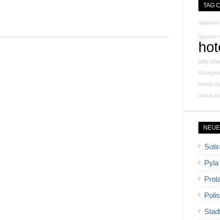
TAG 
alaminos
ägypten 
hot
billig url
Georgio
beach z
urlaub gü
NEUE
Sotir
Pyla
Prot
Polis
Stad