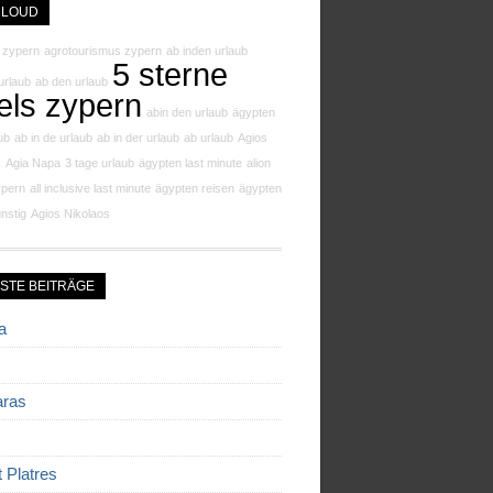
CLOUD
 zypern
agrotourismus zypern
ab inden urlaub
5 sterne
urlaub
ab den urlaub
els zypern
abin den urlaub
ägypten
aub
ab in de urlaub
ab in der urlaub
ab urlaub
Agios
s
Agia Napa
3 tage urlaub
ägypten last minute
alion
ypern
all inclusive last minute
ägypten reisen
ägypten
nstig
Agios Nikolaos
STE BEITRÄGE
a
aras
t Platres