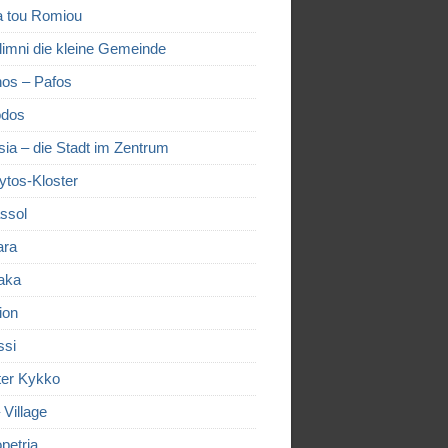
a tou Romiou
limni die kleine Gemeinde
os – Pafos
dos
sia – die Stadt im Zentrum
ytos-Kloster
ssol
ara
aka
ion
ssi
ter Kykko
– Village
petria