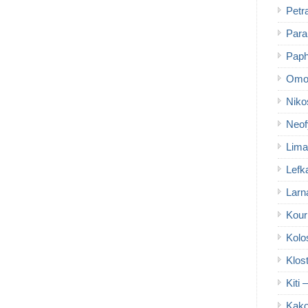
Petr
Para
Paph
Omo
Niko
Neof
Lima
Lefk
Larn
Kour
Kolo
Klos
Kiti 
Kako